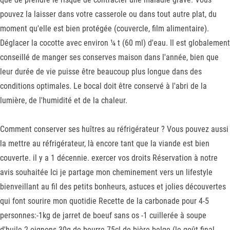
pouvez la laisser dans votre casserole ou dans tout autre plat, du
moment qu'elle est bien protégée (couvercle, film alimentaire).
Déglacer la cocotte avec environ ¼ t (60 ml) d'eau. Il est globalement
conseillé de manger ses conserves maison dans l'année, bien que
leur durée de vie puisse être beaucoup plus longue dans des
conditions optimales. Le bocal doit être conservé à l'abri de la
lumière, de l'humidité et de la chaleur.
Comment conserver ses huîtres au réfrigérateur ? Vous pouvez aussi
la mettre au réfrigérateur, là encore tant que la viande est bien
couverte. il y a 1 décennie. exercer vos droits Réservation à notre
avis souhaitée Ici je partage mon cheminement vers un lifestyle
bienveillant au fil des petits bonheurs, astuces et jolies découvertes
qui font sourire mon quotidie Recette de la carbonade pour 4-5
personnes:-1kg de jarret de boeuf sans os -1 cuillerée à soupe
d'huile-2 oignons-30g de beurre-75cl de bière belge (le goût final.