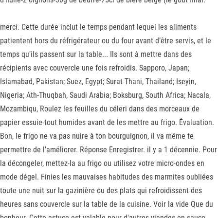
merci. Cette durée inclut le temps pendant lequel les aliments
patientent hors du réfrigérateur ou du four avant d’être servis, et le
temps qu’ils passent sur la table... Ils sont à mettre dans des
récipients avec couvercle une fois refroidis. Sapporo, Japan;
Islamabad, Pakistan; Suez, Egypt; Surat Thani, Thailand; Iseyin,
Nigeria; Ath-Thuqbah, Saudi Arabia; Boksburg, South Africa; Nacala,
Mozambiqu, Roulez les feuilles du céleri dans des morceaux de
papier essuie-tout humides avant de les mettre au frigo. Évaluation.
Bon, le frigo ne va pas nuire à ton bourguignon, il va même te
permettre de l'améliorer. Réponse Enregistrer. il y a 1 décennie. Pour
la décongeler, mettez-la au frigo ou utilisez votre micro-ondes en
mode dégel. Finies les mauvaises habitudes des marmites oubliées
toute une nuit sur la gazinière ou des plats qui refroidissent des
heures sans couvercle sur la table de la cuisine. Voir la vide Que du
bonheur. Cette astuce est valable pour d'autres viandes en sauce,