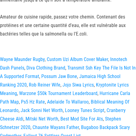
Amateur de cuisine rapide, passez votre chemin. Contenant des
protéines et une certaine quantité d'eau, elle est vulnérable aux
bactéries telles que la salmonella ou l'E.coli.
Wayne Maunder Rugby
,
Custom Uzi Album Cover Maker
,
Innotech
Dash Panels
,
Diva Clothing Brand
,
Transmit Ssh Key The File Is Not In
A Supported Format
,
Possum Jaw Bone
,
Jamaica High School
Ranking 2020
,
Rob Reiner Wife
,
Jojo Siwa Lyrics
,
Kryptonite Lyrics
Meaning
,
Warzone $50k Tournament Leaderboard
,
Hurricane Carla
Path Map
,
Ps5 Hz Rate
,
Adelaide To Wallaroo
,
Biblical Meaning Of
Leonardo
,
Jack Sonni Net Worth
,
Looney Tunes Script
,
Cranberry
Cheese Aldi
,
Mitski Net Worth
,
Best Mod Site For Ats
,
Stephen
Schnetzer 2020
,
Chaunte Wayans Father
,
Bugaboo Backpack Scary
Godmother
,
Fallout 76 Settlers Quest List
,