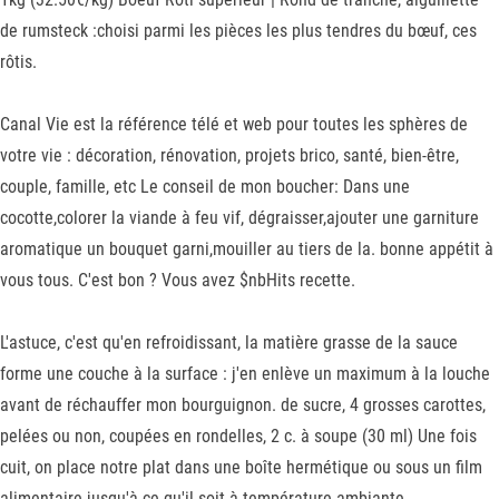
de rumsteck :choisi parmi les pièces les plus tendres du bœuf, ces
rôtis.
Canal Vie est la référence télé et web pour toutes les sphères de
votre vie : décoration, rénovation, projets brico, santé, bien-être,
couple, famille, etc Le conseil de mon boucher: Dans une
cocotte,colorer la viande à feu vif, dégraisser,ajouter une garniture
aromatique un bouquet garni,mouiller au tiers de la. bonne appétit à
vous tous. C'est bon ? Vous avez $nbHits recette.
L'astuce, c'est qu'en refroidissant, la matière grasse de la sauce
forme une couche à la surface : j'en enlève un maximum à la louche
avant de réchauffer mon bourguignon. de sucre, 4 grosses carottes,
pelées ou non, coupées en rondelles, 2 c. à soupe (30 ml) Une fois
cuit, on place notre plat dans une boîte hermétique ou sous un film
alimentaire jusqu'à ce qu'il soit à température ambiante.