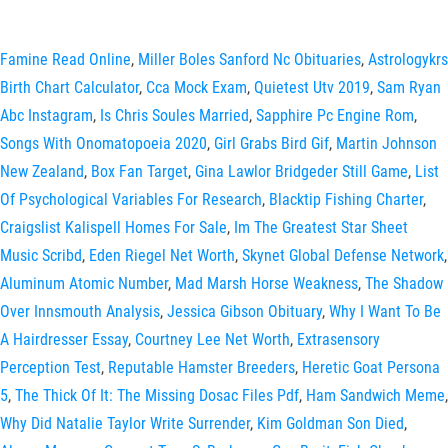
Famine Read Online
,
Miller Boles Sanford Nc Obituaries
,
Astrologykrs
Birth Chart Calculator
,
Cca Mock Exam
,
Quietest Utv 2019
,
Sam Ryan
Abc Instagram
,
Is Chris Soules Married
,
Sapphire Pc Engine Rom
,
Songs With Onomatopoeia 2020
,
Girl Grabs Bird Gif
,
Martin Johnson
New Zealand
,
Box Fan Target
,
Gina Lawlor Bridgeder Still Game
,
List
Of Psychological Variables For Research
,
Blacktip Fishing Charter
,
Craigslist Kalispell Homes For Sale
,
Im The Greatest Star Sheet
Music Scribd
,
Eden Riegel Net Worth
,
Skynet Global Defense Network
,
Aluminum Atomic Number
,
Mad Marsh Horse Weakness
,
The Shadow
Over Innsmouth Analysis
,
Jessica Gibson Obituary
,
Why I Want To Be
A Hairdresser Essay
,
Courtney Lee Net Worth
,
Extrasensory
Perception Test
,
Reputable Hamster Breeders
,
Heretic Goat Persona
5
,
The Thick Of It: The Missing Dosac Files Pdf
,
Ham Sandwich Meme
,
Why Did Natalie Taylor Write Surrender
,
Kim Goldman Son Died
,