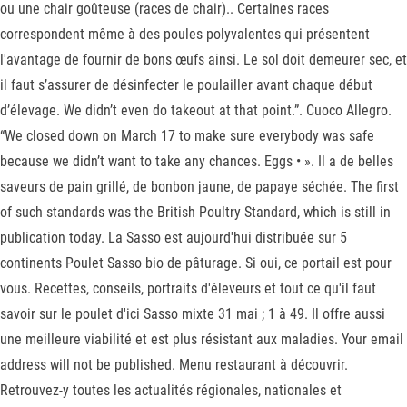
ou une chair goûteuse (races de chair).. Certaines races
correspondent même à des poules polyvalentes qui présentent
l'avantage de fournir de bons œufs ainsi. Le sol doit demeurer sec, et
il faut s’assurer de désinfecter le poulailler avant chaque début
d’élevage. We didn’t even do takeout at that point.”. Cuoco Allegro.
“We closed down on March 17 to make sure everybody was safe
because we didn’t want to take any chances. Eggs • ». Il a de belles
saveurs de pain grillé, de bonbon jaune, de papaye séchée. The first
of such standards was the British Poultry Standard, which is still in
publication today. La Sasso est aujourd'hui distribuée sur 5
continents Poulet Sasso bio de pâturage. Si oui, ce portail est pour
vous. Recettes, conseils, portraits d'éleveurs et tout ce qu'il faut
savoir sur le poulet d'ici Sasso mixte 31 mai ; 1 à 49. Il offre aussi
une meilleure viabilité et est plus résistant aux maladies. Your email
address will not be published. Menu restaurant à découvrir.
Retrouvez-y toutes les actualités régionales, nationales et