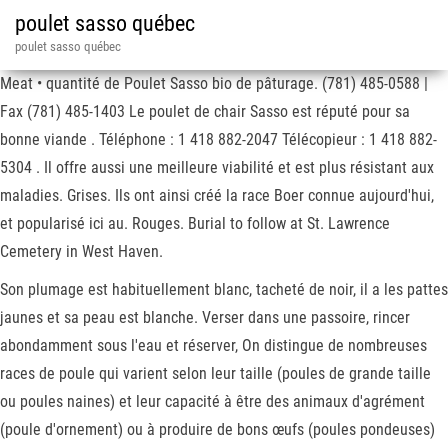
poulet sasso québec
poulet sasso québec
Meat • quantité de Poulet Sasso bio de pâturage. (781) 485-0588 |
Fax (781) 485-1403 Le poulet de chair Sasso est réputé pour sa
bonne viande . Téléphone : 1 418 882-2047 Télécopieur : 1 418 882-
5304 . Il offre aussi une meilleure viabilité et est plus résistant aux
maladies. Grises. Ils ont ainsi créé la race Boer connue aujourd'hui,
et popularisé ici au. Rouges. Burial to follow at St. Lawrence
Cemetery in West Haven.
Son plumage est habituellement blanc, tacheté de noir, il a les pattes
jaunes et sa peau est blanche. Verser dans une passoire, rincer
abondamment sous l'eau et réserver, On distingue de nombreuses
races de poule qui varient selon leur taille (poules de grande taille
ou poules naines) et leur capacité à être des animaux d'agrément
(poule d'ornement) ou à produire de bons œufs (poules pondeuses)