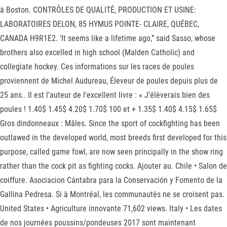
à Boston. CONTRÔLES DE QUALITÉ, PRODUCTION ET USINE:
LABORATOIRES DELON, 85 HYMUS POINTE- CLAIRE, QUÉBEC,
CANADA H9R1E2. ‘It seems like a lifetime ago,” said Sasso, whose
brothers also excelled in high school (Malden Catholic) and
collegiate hockey. Ces informations sur les races de poules
proviennent de Michel Audureau, Éleveur de poules depuis plus de
25 ans.. Il est l'auteur de l'excellent livre : « J'élèverais bien des
poules ! 1.40$ 1.45$ 4.20$ 1.70$ 100 et + 1.35$ 1.40$ 4.15$ 1.65$
Gros dindonneaux : Mâles. Since the sport of cockfighting has been
outlawed in the developed world, most breeds first developed for this
purpose, called game fowl, are now seen principally in the show ring
rather than the cock pit as fighting cocks. Ajouter au. Chile • Salon de
coiffure. Asociacion Cántabra para la Conservación y Fomento de la
Gallina Pedresa. Si à Montréal, les communautés ne se croisent pas.
United States • Agriculture innovante 71,602 views. Italy • Les dates
de nos journées poussins/pondeuses 2017 sont maintenant