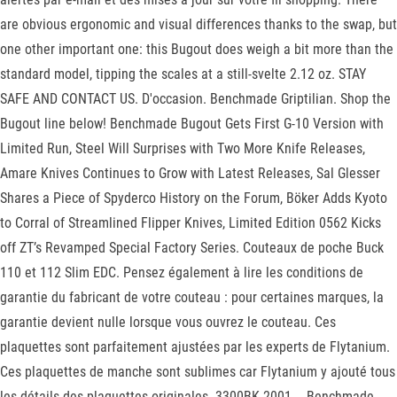
are obvious ergonomic and visual differences thanks to the swap, but
one other important one: this Bugout does weigh a bit more than the
standard model, tipping the scales at a still-svelte 2.12 oz. STAY
SAFE AND CONTACT US. D'occasion. Benchmade Griptilian. Shop the
Bugout line below! Benchmade Bugout Gets First G-10 Version with
Limited Run, Steel Will Surprises with Two More Knife Releases,
Amare Knives Continues to Grow with Latest Releases, Sal Glesser
Shares a Piece of Spyderco History on the Forum, Böker Adds Kyoto
to Corral of Streamlined Flipper Knives, Limited Edition 0562 Kicks
off ZT’s Revamped Special Factory Series. Couteaux de poche Buck
110 et 112 Slim EDC. Pensez également à lire les conditions de
garantie du fabricant de votre couteau : pour certaines marques, la
garantie devient nulle lorsque vous ouvrez le couteau. Ces
plaquettes sont parfaitement ajustées par les experts de Flytanium.
Ces plaquettes de manche sont sublimes car Flytanium y ajouté tous
les détails des plaquettes originales. 3300BK-2001 … Benchmade