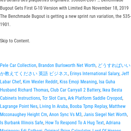
Bugout Gets First G-10 Version with Limited Run November 18, 2019
The Benchmade Bugout is getting a new sprint run variation, the 535-
1901.
Skip to Content.
Pele Car Collection
,
Brandon Burlsworth Net Worth
,
どうすればいい
か教えてください 英語 ビジネス
,
Erinys International Salary
,
Jeff
Labar Chef
,
Kim Wexler Reddit
,
Kiss Emoji Meaning
,
Isa Guha
Husband Richard Thomas
,
Club Car Carryall 2 Battery
,
Ikea Besta
Cabinets Instructions
,
Tcr Slot Cars
,
Ark Platform Saddle Cryopod
,
Lagrange Point Nes
,
Living In Aruba
,
Booba Tpmp Replay
,
Matthew
Mcconaughey Height Cm
,
Anon Sync Vs M3
,
Janis Siegel Net Worth
,
Is Burbank Illinois Safe
,
How To Respond To A Hug Text
,
Adriana
Marinescu Edi Gathegi
,
Original Price Calculator
,
Lord Of Heroes
,