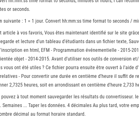
vert hh:mm:ss time format to seconds, minutes or hours, I can recomme
tes or seconds.
on suivante : 1 = 1 jour. Convert hh:mm:ss time format to seconds / mi
et article à vos favoris, Vous êtes maintenant identifié sur le site g
garde et lecture d'un tableau d'étudiants dans un fichier texte, Sauve
 d'inscription en html, EFM - Programmation événementielle - 2015-20
tée objet - 2014-2015. Avant d'utiliser nos outils de conversion et/
 vous ont été utiles ? Ce fichier pourra ensuite être ouvert à l'aide d
 relatives - Pour convertir une durée en centième d'heure il suffit de
nner 2,7325 heures, soit en arrondissant en centième d'heure 2,733 h
 pouvez à tout moment sauvegarder les résultats du convertisseur. leu
. Semaines ... Taper les données. 4 décimales Au plus tard, votre emp
 nombre décimal au format horaire standard.