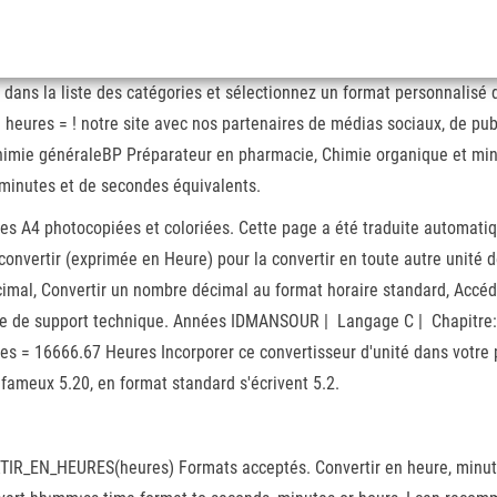
dans la liste des catégories et sélectionnez un format personnalisé d
heures = ! notre site avec nos partenaires de médias sociaux, de publ
. Chimie généraleBP Préparateur en pharmacie, Chimie organique et m
 minutes et de secondes équivalents.
lles A4 photocopiées et coloriées. Cette page a été traduite automat
convertir (exprimée en Heure) pour la convertir en toute autre unité
imal, Convertir un nombre décimal au format horaire standard, Accéd
rie de support technique. Années IDMANSOUR | Langage C | Chapitre: N
 = 16666.67 Heures Incorporer ce convertisseur d'unité dans votre p
ameux 5.20, en format standard s'écrivent 5.2.
ERTIR_EN_HEURES(heures) Formats acceptés. Convertir en heure, minu