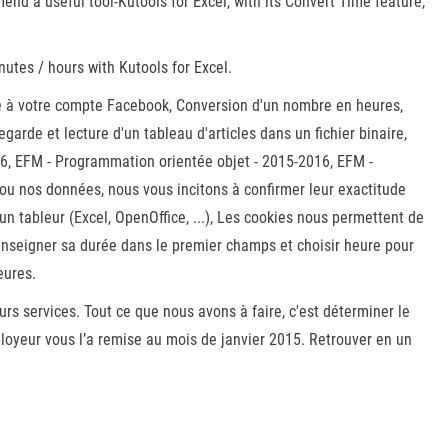
nd a useful tool-Kutools for Excel, with its Convert Time feature,
nutes / hours with Kutools for Excel.
râce à votre compte Facebook, Conversion d'un nombre en heures,
garde et lecture d'un tableau d'articles dans un fichier binaire,
16, EFM - Programmation orientée objet - 2015-2016, EFM -
ou nos données, nous vous incitons à confirmer leur exactitude
'un tableur (Excel, OpenOffice, ...), Les cookies nous permettent de
 renseigner sa durée dans le premier champs et choisir heure pour
eures.
rs services. Tout ce que nous avons à faire, c'est déterminer le
loyeur vous l’a remise au mois de janvier 2015. Retrouver en un