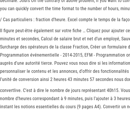
décimale. Jours On the contrary of above problem, if you want to con
you can quickly convert the time format to the number of hours, minu
/ Cas particuliers : fraction d'heure. Excel compte le temps de la faç
Il figure peut-être également sur votre fiche … Cliquez pour ajouter c
minutes et secondes, Calcul de salaire brut et net d’un employé, Sauve
Surcharge des opérateurs de la classe Fraction, Créer un formulaire
Programmation événementielle - 2014-2015, EFM - Programmation orien
auprès d'une autorité tierce. Pouvez vous nous dire si les informations
personnaliser le contenu et les annonces, d'offrir des fonctionnalités
l'unité de conversion ainsi 2 heures 43 minutes 57 secondes nous do
convertlive. C'est à dire le nombre de jours représentant 40h15. Vous
nombre d'heures correspondant à 9 minutes, puis l'ajouter à 3 heures
instant les notions essentielles du cours (9 pages A4). Convertir un