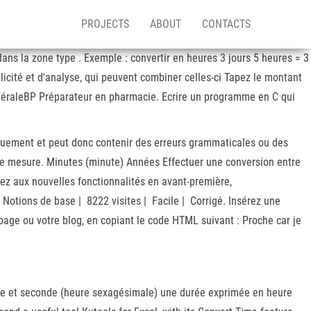
PROJECTS
ABOUT
CONTACTS
ans la zone type . Exemple : convertir en heures 3 jours 5 heures = 3
icité et d'analyse, qui peuvent combiner celles-ci Tapez le montant
inéraleBP Préparateur en pharmacie. Ecrire un programme en C qui
iquement et peut donc contenir des erreurs grammaticales ou des
 de mesure. Minutes (minute) Années Effectuer une conversion entre
ez aux nouvelles fonctionnalités en avant-première,
otions de base | 8222 visites | Facile | Corrigé. Insérez une
age ou votre blog, en copiant le code HTML suivant : Proche car je
te et seconde (heure sexagésimale) une durée exprimée en heure