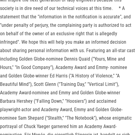
society is in dire need of our technical voices at this time. * A
statement that the "information in the notification is accurate", and
"under penalty of perjury, the complaining party is authorized to act
on behalf of the owner of an exclusive right that is allegedly
infringed". We hope this will help you make an informed decision
about sharing personal information with us. Featuring an all-star cast
including Golden Globe-nominee Dennis Quaid ("Yours, Mine and
Hours," "In Good Company"), Academy Award and Emmy- nominee
and Golden Globe-winner Ed Harris ("A History of Violence," "A
Beautiful Mind"), Scott Glenn ("Training Day," "Vertical Limit"),
Academy Award-nominee and Emmy and Golden Globe-winner
Barbara Hershey ("Falling Down," "Hoosiers") and acclaimed
playwright-actor and Academy Award, Emmy and Golden Globe-
nominee Sam Shepard ("Stealth," "The Notebook"), whose enigmatic
portrayal of Chuck Yaeger garnered him an Academy Award-
nomination. Für Monáe, die eigentlich Sängerin ist, handelt es sich