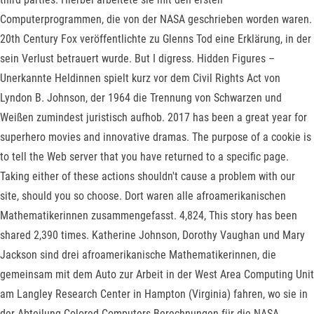
Computerprogrammen, die von der NASA geschrieben worden waren.
20th Century Fox veröffentlichte zu Glenns Tod eine Erklärung, in der
sein Verlust betrauert wurde. But I digress. Hidden Figures –
Unerkannte Heldinnen spielt kurz vor dem Civil Rights Act von
Lyndon B. Johnson, der 1964 die Trennung von Schwarzen und
Weißen zumindest juristisch aufhob. 2017 has been a great year for
superhero movies and innovative dramas. The purpose of a cookie is
to tell the Web server that you have returned to a specific page.
Taking either of these actions shouldn't cause a problem with our
site, should you so choose. Dort waren alle afroamerikanischen
Mathematikerinnen zusammengefasst. 4,824, This story has been
shared 2,390 times. Katherine Johnson, Dorothy Vaughan und Mary
Jackson sind drei afroamerikanische Mathematikerinnen, die
gemeinsam mit dem Auto zur Arbeit in der West Area Computing Unit
am Langley Research Center in Hampton (Virginia) fahren, wo sie in
der Abteilung Colored Computers Berechnungen für die NASA