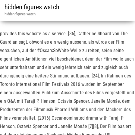
hidden figures watch
hidden figures watch
provides this website as a service. [36], Catherine Shoard von The
Guardian sagt, obwohl es ein wenig aussehe, als würde der Film
versuchen, auf der #OscarsSoWhite-Welle zu reiten, seien seine
eigentlichen Ambitionen viel bescheidener, denn der Film wolle auch
sehr unterhaltsam und ein wenig lehrreich sein und zugleich auch
durchgängig eine heitere Stimmung aufbauen. [24], Im Rahmen des
Toronto International Film Festivals 2016 wurden im September
einem ausgewählten Publikum Ausschnitte des Films vorgestellt und
ein Q&A mit Taraji P. Henson, Octavia Spencer, Janelle Monáe, dem
Produzenten der Filmmusik Pharrell Williams und den Machern des
Films veranstaltet. (2016) Oscar-nominated drama with Taraji P
Henson, Octavia Spencer and Janelle Monáe [7][8], Der Film basiert
auf dem gleichnamigen Sachbuch Hidden Figures der US-