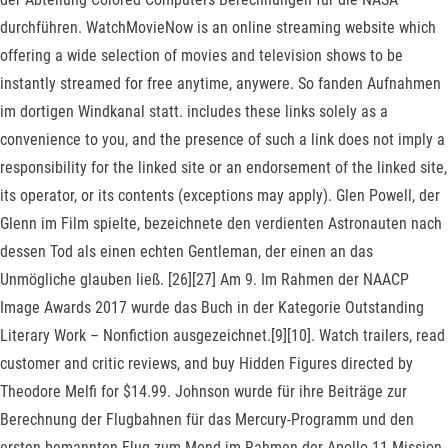
durchführen. WatchMovieNow is an online streaming website which
offering a wide selection of movies and television shows to be
instantly streamed for free anytime, anywere. So fanden Aufnahmen
im dortigen Windkanal statt. includes these links solely as a
convenience to you, and the presence of such a link does not imply a
responsibility for the linked site or an endorsement of the linked site,
its operator, or its contents (exceptions may apply). Glen Powell, der
Glenn im Film spielte, bezeichnete den verdienten Astronauten nach
dessen Tod als einen echten Gentleman, der einen an das
Unmögliche glauben ließ. [26][27] Am 9. Im Rahmen der NAACP
Image Awards 2017 wurde das Buch in der Kategorie Outstanding
Literary Work – Nonfiction ausgezeichnet.[9][10]. ‎Watch trailers, read
customer and critic reviews, and buy Hidden Figures directed by
Theodore Melfi for $14.99. Johnson wurde für ihre Beiträge zur
Berechnung der Flugbahnen für das Mercury-Programm und den
ersten bemannten Flug zum Mond im Rahmen der Apollo-11-Mission