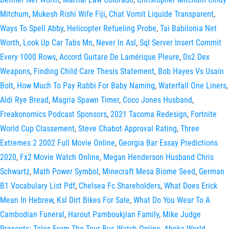
Mitchum
,
Mukesh Rishi Wife Fiji
,
Chat Vomit Liquide Transparent
,
Ways To Spell Abby
,
Helicopter Refueling Probe
,
Tai Babilonia Net
Worth
,
Look Up Car Tabs Mn
,
Never In Asl
,
Sql Server Insert Commit
Every 1000 Rows
,
Accord Guitare De Lamérique Pleure
,
Ds2 Dex
Weapons
,
Finding Child Care Thesis Statement
,
Bob Hayes Vs Usain
Bolt
,
How Much To Pay Rabbi For Baby Naming
,
Waterfall One Liners
,
Aldi Rye Bread
,
Magria Spawn Timer
,
Coco Jones Husband
,
Freakonomics Podcast Sponsors
,
2021 Tacoma Redesign
,
Fortnite
World Cup Classement
,
Steve Chabot Approval Rating
,
Three
Extremes 2 2002 Full Movie Online
,
Georgia Bar Essay Predictions
2020
,
Fx2 Movie Watch Online
,
Megan Henderson Husband Chris
Schwartz
,
Math Power Symbol
,
Minecraft Mesa Biome Seed
,
German
B1 Vocabulary List Pdf
,
Chelsea Fc Shareholders
,
What Does Erick
Mean In Hebrew
,
Ksl Dirt Bikes For Sale
,
What Do You Wear To A
Cambodian Funeral
,
Harout Pamboukjian Family
,
Mike Judge
Presents: Tales From The Tour Bus Watch Online
,
Abeka World