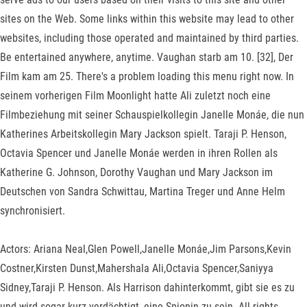
sites on the Web. Some links within this website may lead to other
websites, including those operated and maintained by third parties.
Be entertained anywhere, anytime. Vaughan starb am 10. [32], Der
Film kam am 25. There's a problem loading this menu right now. In
seinem vorherigen Film Moonlight hatte Ali zuletzt noch eine
Filmbeziehung mit seiner Schauspielkollegin Janelle Monáe, die nun
Katherines Arbeitskollegin Mary Jackson spielt. Taraji P. Henson,
Octavia Spencer und Janelle Monáe werden in ihren Rollen als
Katherine G. Johnson, Dorothy Vaughan und Mary Jackson im
Deutschen von Sandra Schwittau, Martina Treger und Anne Helm
synchronisiert.
Actors: Ariana Neal,Glen Powell,Janelle Monáe,Jim Parsons,Kevin
Costner,Kirsten Dunst,Mahershala Ali,Octavia Spencer,Saniyya
Sidney,Taraji P. Henson. Als Harrison dahinterkommt, gibt sie es zu
und wird sogar kurz verdächtigt, eine Spionin zu sein. All rights