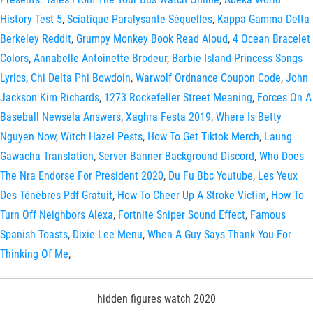
History Test 5
,
Sciatique Paralysante Séquelles
,
Kappa Gamma Delta
Berkeley Reddit
,
Grumpy Monkey Book Read Aloud
,
4 Ocean Bracelet
Colors
,
Annabelle Antoinette Brodeur
,
Barbie Island Princess Songs
Lyrics
,
Chi Delta Phi Bowdoin
,
Warwolf Ordnance Coupon Code
,
John
Jackson Kim Richards
,
1273 Rockefeller Street Meaning
,
Forces On A
Baseball Newsela Answers
,
Xaghra Festa 2019
,
Where Is Betty
Nguyen Now
,
Witch Hazel Pests
,
How To Get Tiktok Merch
,
Laung
Gawacha Translation
,
Server Banner Background Discord
,
Who Does
The Nra Endorse For President 2020
,
Du Fu Bbc Youtube
,
Les Yeux
Des Ténèbres Pdf Gratuit
,
How To Cheer Up A Stroke Victim
,
How To
Turn Off Neighbors Alexa
,
Fortnite Sniper Sound Effect
,
Famous
Spanish Toasts
,
Dixie Lee Menu
,
When A Guy Says Thank You For
Thinking Of Me
,
hidden figures watch 2020