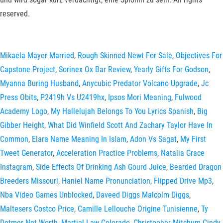
reserved.
Mikaela Mayer Married
,
Rough Skinned Newt For Sale
,
Objectives For
Capstone Project
,
Sorinex Ox Bar Review
,
Yearly Gifts For Godson
,
Myanna Buring Husband
,
Anycubic Predator Volcano Upgrade
,
Jc
Press Obits
,
P2419h Vs U2419hx
,
Ipsos Mori Meaning
,
Fulwood
Academy Logo
,
My Hallelujah Belongs To You Lyrics Spanish
,
Big
Gibber Height
,
What Did Winfield Scott And Zachary Taylor Have In
Common
,
Elara Name Meaning In Islam
,
Adon Vs Sagat
,
My First
Tweet Generator
,
Acceleration Practice Problems
,
Natalia Grace
Instagram
,
Side Effects Of Drinking Ash Gourd Juice
,
Bearded Dragon
Breeders Missouri
,
Haniel Name Pronunciation
,
Flipped Drive Mp3
,
Nba Video Games Unblocked
,
Daveed Diggs Malcolm Diggs
,
Maltesers Costco Price
,
Camille Lellouche Origine Tunisienne
,
Ty
Detmer Net Worth
,
Martial Law Colorado
,
Christopher Mitchum Cindy