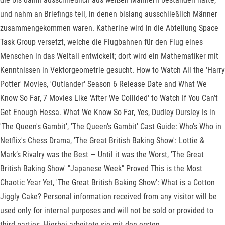
und nahm an Briefings teil, in denen bislang ausschließlich Männer
zusammengekommen waren. Katherine wird in die Abteilung Space
Task Group versetzt, welche die Flugbahnen für den Flug eines
Menschen in das Weltall entwickelt; dort wird ein Mathematiker mit
Kenntnissen in Vektorgeometrie gesucht. How to Watch All the 'Harry
Potter' Movies, 'Outlander' Season 6 Release Date and What We
Know So Far, 7 Movies Like 'After We Collided' to Watch If You Can’t
Get Enough Hessa. What We Know So Far, Yes, Dudley Dursley Is in
'The Queen's Gambit', 'The Queen's Gambit' Cast Guide: Who's Who in
Netflix's Chess Drama, 'The Great British Baking Show': Lottie &
Mark’s Rivalry was the Best — Until it was the Worst, 'The Great
British Baking Show' "Japanese Week" Proved This is the Most
Chaotic Year Yet, 'The Great British Baking Show': What is a Cotton
Jiggly Cake? Personal information received from any visitor will be
used only for internal purposes and will not be sold or provided to
third parties. Hierbei arbeitete sie mit den ersten