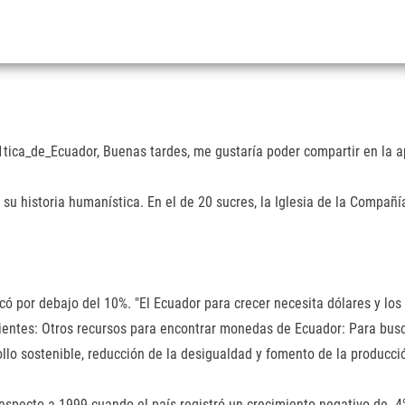
ica_de_Ecuador, Buenas tardes, me gustaría poder compartir en la ap
su historia humanística. En el de 20 sucres, la Iglesia de la Compañí
ó por debajo del 10%. "El Ecuador para crecer necesita dólares y los 
entes: Otros recursos para encontrar monedas de Ecuador: Para busca
lo sostenible, reducción de la desigualdad y fomento de la producci
l respecto a 1999 cuando el país registró un crecimiento negativo de