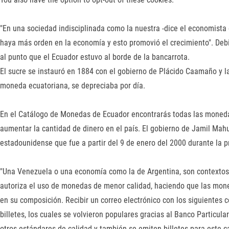
"En una sociedad indisciplinada como la nuestra -dice el economista e
haya más orden en la economía y esto promovió el crecimiento". Deb
al punto que el Ecuador estuvo al borde de la bancarrota.
El sucre se instauró en 1884 con el gobierno de Plácido Caamaño y la
moneda ecuatoriana, se depreciaba por día.
En el Catálogo de Monedas de Ecuador encontrarás todas las monedas 
aumentar la cantidad de dinero en el país. El gobierno de Jamil Mahu
estadounidense que fue a partir del 9 de enero del 2000 durante la 
"Una Venezuela o una economía como la de Argentina, son contextos 
autoriza el uso de monedas de menor calidad, haciendo que las mone
en su composición. Recibir un correo electrónico con los siguientes 
billetes, los cuales se volvieron populares gracias al Banco Particu
otros estándares de calidad y también se emiten billetes para este 