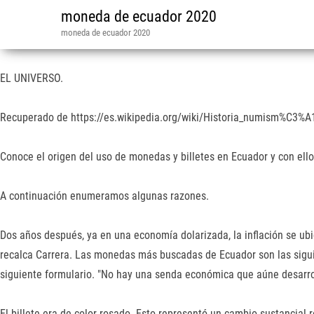
moneda de ecuador 2020
moneda de ecuador 2020
EL UNIVERSO.
Recuperado de https://es.wikipedia.org/wiki/Historia_numism%C3%A1t
Conoce el origen del uso de monedas y billetes en Ecuador y con ello 
A continuación enumeramos algunas razones.
Dos años después, ya en una economía dolarizada, la inflación se ubic
recalca Carrera. Las monedas más buscadas de Ecuador son las sigui
siguiente formulario. "No hay una senda económica que aúne desarrol
El billete era de color rosado. Esto representó un cambio sustancia