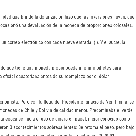
lidad que brindó la dolarización hizo que las inversiones fluyan, que
, ocasionó una devaluación de la moneda de proporciones colosales,
 correo electrónico con cada nueva entrada. (I). Y el sucre, la
tado que tiene una moneda propia puede imprimir billetes para
a oficial ecuatoriana antes de su reemplazo por el dólar
mista. Pero con la llega del Presidente Ignacio de Veintimilla, se
monedas de Chile y Bolivia de calidad menor. Predominaba el verde
sta época se inicia el uso de dinero en papel, mejor conocido como
ieron 3 acontecimientos sobresalientes: Se retoma el peso, pero bajo
directamente. más concretos serán los resultados. 2020-01-