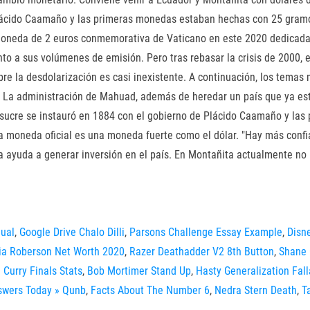
lácido Caamaño y las primeras monedas estaban hechas con 25 gramos d
oneda de 2 euros conmemorativa de Vaticano en este 2020 dedicada a
unto a sus volúmenes de emisión. Pero tras rebasar la crisis de 2000,
bre la desdolarización es casi inexistente. A continuación, los tem
La administración de Mahuad, además de heredar un país que ya estab
 El sucre se instauró en 1884 con el gobierno de Plácido Caamaño y l
la moneda oficial es una moneda fuerte como el dólar. "Hay más confia
 ayuda a generar inversión en el país. En Montañita actualmente no 
ual
,
Google Drive Chalo Dilli
,
Parsons Challenge Essay Example
,
Disne
ia Roberson Net Worth 2020
,
Razer Deathadder V2 8th Button
,
Shane 
 Curry Finals Stats
,
Bob Mortimer Stand Up
,
Hasty Generalization Fal
swers Today » Qunb
,
Facts About The Number 6
,
Nedra Stern Death
,
T