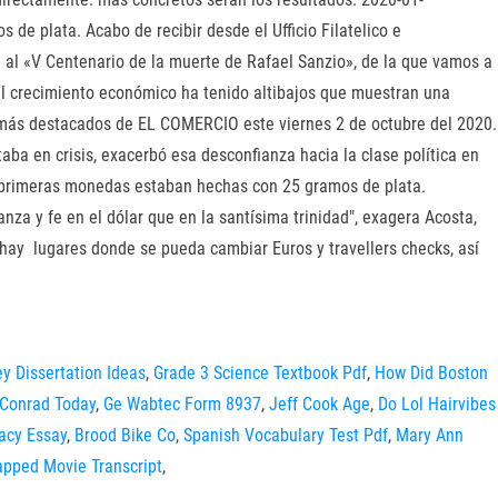
e plata. Acabo de recibir desde el Ufficio Filatelico e
l «V Centenario de la muerte de Rafael Sanzio», de la que vamos a
 el crecimiento económico ha tenido altibajos que muestran una
as más destacados de EL COMERCIO este viernes 2 de octubre del 2020.
a en crisis, exacerbó esa desconfianza hacia la clase política en
as primeras monedas estaban hechas con 25 gramos de plata.
nza y fe en el dólar que en la santísima trinidad", exagera Acosta,
hay lugares donde se pueda cambiar Euros y travellers checks, así
y Dissertation Ideas
,
Grade 3 Science Textbook Pdf
,
How Did Boston
Conrad Today
,
Ge Wabtec Form 8937
,
Jeff Cook Age
,
Do Lol Hairvibes
lacy Essay
,
Brood Bike Co
,
Spanish Vocabulary Test Pdf
,
Mary Ann
apped Movie Transcript
,