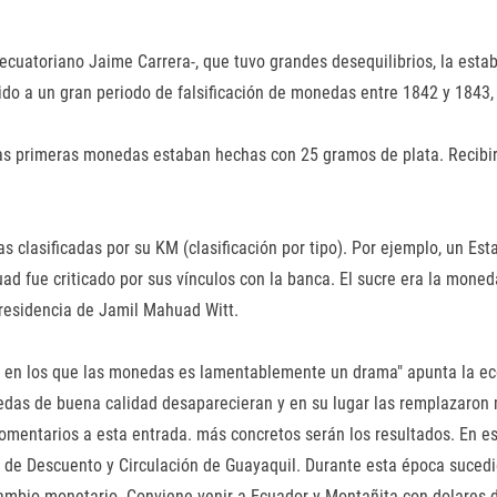
cuatoriano Jaime Carrera-, que tuvo grandes desequilibrios, la estabi
ido a un gran periodo de falsificación de monedas entre 1842 y 1843
s primeras monedas estaban hechas con 25 gramos de plata. Recibir un
clasificadas por su KM (clasificación por tipo). Por ejemplo, un Es
ad fue criticado por sus vínculos con la banca. El sucre era la moned
presidencia de Jamil Mahuad Witt.
en los que las monedas es lamentablemente un drama" apunta la econo
das de buena calidad desaparecieran y en su lugar las remplazaron 
comentarios a esta entrada. más concretos serán los resultados. En e
lar de Descuento y Circulación de Guayaquil. Durante esta época suced
cambio monetario. Conviene venir a Ecuador y Montañita con dolares 