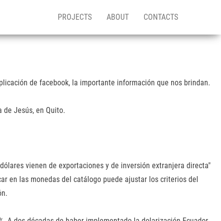
PROJECTS
ABOUT
CONTACTS
licación de facebook, la importante información que nos brindan.
a de Jesús, en Quito.
dólares vienen de exportaciones y de inversión extranjera directa"
r en las monedas del catálogo puede ajustar los criterios del
ón.
 -4%. A dos décadas de haber implementado la dolarización Ecuador