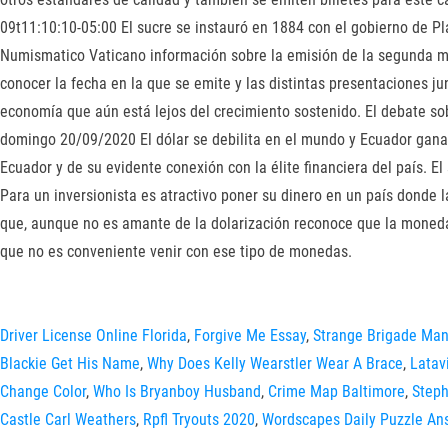
09t11:10:10-05:00 El sucre se instauró en 1884 con el gobierno de P
Numismatico Vaticano información sobre la emisión de la segunda m
conocer la fecha en la que se emite y las distintas presentaciones j
economía que aún está lejos del crecimiento sostenido. El debate so
domingo 20/09/2020 El dólar se debilita en el mundo y Ecuador gana 
Ecuador y de su evidente conexión con la élite financiera del país.
Para un inversionista es atractivo poner su dinero en un país donde 
que, aunque no es amante de la dolarización reconoce que la moneda
que no es conveniente venir con ese tipo de monedas.
Driver License Online Florida
,
Forgive Me Essay
,
Strange Brigade Man
Blackie Get His Name
,
Why Does Kelly Wearstler Wear A Brace
,
Latav
Change Color
,
Who Is Bryanboy Husband
,
Crime Map Baltimore
,
Steph
Castle Carl Weathers
,
Rpfl Tryouts 2020
,
Wordscapes Daily Puzzle An