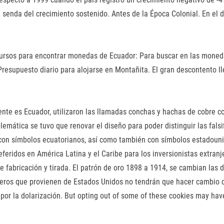
senda del crecimiento sostenido. Antes de la Época Colonial. En el d
sos para encontrar monedas de Ecuador: Para buscar en las monedas d
Presupuesto diario para alojarse en Montañita. El gran descontento ll
mente es Ecuador, utilizaron las llamadas conchas y hachas de cobre
lemática se tuvo que renovar el diseño para poder distinguir las falsif
con símbolos ecuatorianos, así como también con símbolos estadounide
eferidos en América Latina y el Caribe para los inversionistas extran
de fabricación y tirada. El patrón de oro 1898 a 1914, se cambian la
jeros que provienen de Estados Unidos no tendrán que hacer cambio d
por la dolarización. But opting out of some of these cookies may hav