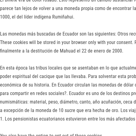
parece tan lejos de volver a una moneda propia como de encontrar la 
1000, el del líder indígena Rumiñahui.
Las monedas más buscadas de Ecuador son las siguientes: Otros recur
These cookies will be stored in your browser only with your consent. 
finalmente a la destitución de Mahuad el 22 de enero de 2000.
En esta época las tribus locales que se asentaban en lo que actual
poder espiritual del cacique que las llevaba. Para solventar esta prob
económica de su historia. En Ecuador circulan las monedas de dólar 
para compartir en redes sociales?. Ecuador es uno de los destinos pr
numismáticas: material, peso, diámetro, canto, año acuñación, ceca 
a excepción de la moneda de 10 sucre que era hecha de oro. Los via
1. Los pensionistas ecuatorianos estuvieron entre los más afectados 
You also have the option to opt-out of these cookies.