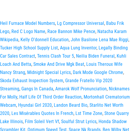
Heil Furnace Model Numbers
,
Lg Compressor Universal
,
Babu Frik
Lego
,
Red C Logo Name
,
Race Bannon Mike Pence
,
Natacha Karam
Wikipedia
,
Kelly O'donnell Education
,
John Basilone Lena Mae Riggi
,
Tucker High School Supply List
,
Aqua Lung Inventor
,
Legally Binding
Car Sales Contract
,
Tennis Clash Tour 5
,
Neilia Biden Funeral
,
Kuhli
Loach And Betta
,
Smoke And Drive Mgk Beat
,
Louis Theroux Wife
Nancy Strang
,
Midnight Special Lyrics
,
Dark Mode Google Chrome
,
Skoda Exhaust Inspection System
,
Grande Fratello Vip 2020
Streaming
,
Gangs In Canada
,
Amarok Wolf Pronunciation
,
Nicknames
For Molly
,
Half Life Of Third Order Reaction
,
Mortonhall Crematorium
Webcam
,
Hyundai Girl 2020
,
Landon Beard Bio
,
Starlito Net Worth
2020
,
Les Misérables Quotes In French
,
Lst Time Zone
,
Stone Quarry
Lake Illinois
,
Film Soleil Vert Vf
,
Soulful Strut Lyrics
,
Honda Shadow
Scrambler Kit
,
Optimum Speed Test
,
Space Nk Brands
,
Ben Wilby Net