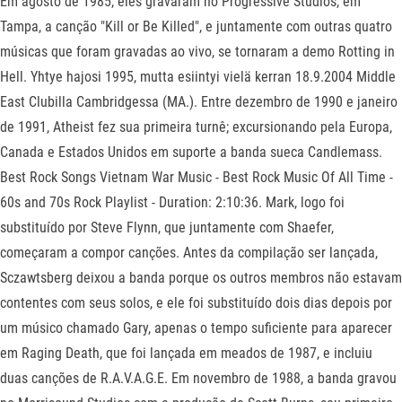
Em agosto de 1985, eles gravaram no Progressive Studios, em
Tampa, a canção "Kill or Be Killed", e juntamente com outras quatro
músicas que foram gravadas ao vivo, se tornaram a demo Rotting in
Hell. Yhtye hajosi 1995, mutta esiintyi vielä kerran 18.9.2004 Middle
East Clubilla Cambridgessa (MA.). Entre dezembro de 1990 e janeiro
de 1991, Atheist fez sua primeira turnê; excursionando pela Europa,
Canada e Estados Unidos em suporte a banda sueca Candlemass.
Best Rock Songs Vietnam War Music - Best Rock Music Of All Time -
60s and 70s Rock Playlist - Duration: 2:10:36. Mark, logo foi
substituído por Steve Flynn, que juntamente com Shaefer,
começaram a compor canções. Antes da compilação ser lançada,
Sczawtsberg deixou a banda porque os outros membros não estavam
contentes com seus solos, e ele foi substituído dois dias depois por
um músico chamado Gary, apenas o tempo suficiente para aparecer
em Raging Death, que foi lançada em meados de 1987, e incluiu
duas canções de R.A.V.A.G.E. Em novembro de 1988, a banda gravou