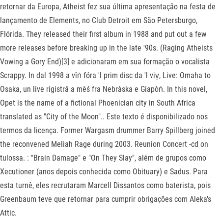
retornar da Europa, Atheist fez sua última apresentação na festa de
lançamento de Elements, no Club Detroit em São Petersburgo,
Flórida. They released their first album in 1988 and put out a few
more releases before breaking up in the late '90s. (Raging Atheists
Vowing a Gory End)[3] e adicionaram em sua formação o vocalista
Scrappy. In dal 1998 a vîṅ fóra 'l prim disc da 'l viṿ, Live: Omaha to
Osaka, un live rigistrâ a mèś fra Nebràska e Giapòṅ. In this novel,
Opet is the name of a fictional Phoenician city in South Africa
translated as "City of the Moon".. Este texto é disponibilizado nos
termos da licença. Former Wargasm drummer Barry Spillberg joined
the reconvened Meliah Rage during 2003. Reunion Concert -cd on
tulossa. : "Brain Damage" e "On They Slay", além de grupos como
Xecutioner (anos depois conhecida como Obituary) e Sadus. Para
esta turnê, eles recrutaram Marcell Dissantos como baterista, pois
Greenbaum teve que retornar para cumprir obrigações com Aleka's
Attic.