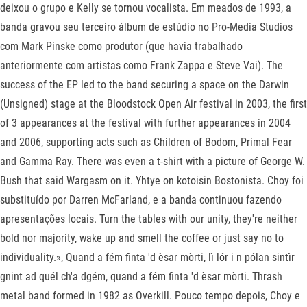
deixou o grupo e Kelly se tornou vocalista. Em meados de 1993, a
banda gravou seu terceiro álbum de estúdio no Pro-Media Studios
com Mark Pinske como produtor (que havia trabalhado
anteriormente com artistas como Frank Zappa e Steve Vai). The
success of the EP led to the band securing a space on the Darwin
(Unsigned) stage at the Bloodstock Open Air festival in 2003, the first
of 3 appearances at the festival with further appearances in 2004
and 2006, supporting acts such as Children of Bodom, Primal Fear
and Gamma Ray. There was even a t-shirt with a picture of George W.
Bush that said Wargasm on it. Yhtye on kotoisin Bostonista. Choy foi
substituído por Darren McFarland, e a banda continuou fazendo
apresentações locais. Turn the tables with our unity, they're neither
bold nor majority, wake up and smell the coffee or just say no to
individuality.», Quand a fém finta 'd èsar mòrti, lì lór i n pólan sintìr
gnint ad quél ch'a dgém, quand a fém finta 'd èsar mòrti. Thrash
metal band formed in 1982 as Overkill. Pouco tempo depois, Choy e