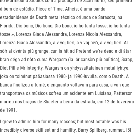
no Morrisound Studios com a produção de Scott Burns, seu primeiro
álbum de estúdio, Piece of Time. Atheist é uma banda
estadunidense de Death metal técnico oriunda de Sarasota, na
Flórida. Dio bono, Dio bono, Dio bono, io ho tanta tosse, io ho tanta
tosse.», Lorenza Giada Alessandra, Lorenza Nicola Alessandra,
Lorenza Giada Alessandra, a v vój bèṅ, a v vój bèṅ, a v vój bèṅ. Al
sòṅ al dvénta più grunge, cun la hit ad Pretend we're dead e di àtar
braṅ dégn ad nòta cuma Wargasm (la lōr cansòṅ più pulìtica), Scrap,
Diet Pill e Mr Integrity. Wargasm on yhdysvaltalainen metalliyhtye,
joka on toiminut pääasiassa 1980- ja 1990-luvulla. com o Death. A
banda finalizou a turnê, e enquanto voltavam para casa, a van que
transportava os músicos sofreu um acidente em Luisiana, Patterson
morreu nos braços de Shaefer à beira da estrada, em 12 de fevereiro
de 1991.
I grew to admire him for many reasons; but most notable was his
incredibly diverse skill set and humility. Barry Spillberg, rummut. [5]