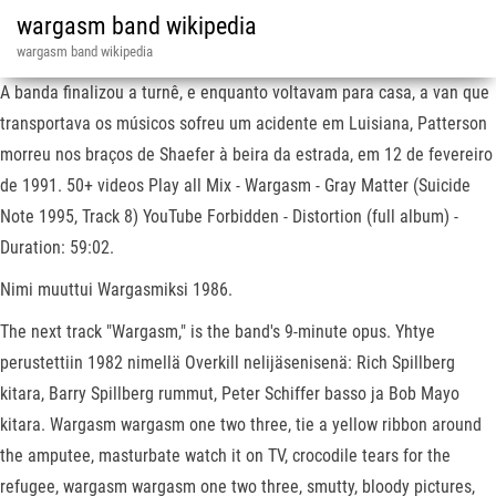
wargasm band wikipedia
wargasm band wikipedia
A banda finalizou a turnê, e enquanto voltavam para casa, a van que
transportava os músicos sofreu um acidente em Luisiana, Patterson
morreu nos braços de Shaefer à beira da estrada, em 12 de fevereiro
de 1991. 50+ videos Play all Mix - Wargasm - Gray Matter (Suicide
Note 1995, Track 8) YouTube Forbidden - Distortion (full album) -
Duration: 59:02.
Nimi muuttui Wargasmiksi 1986.
The next track "Wargasm," is the band's 9-minute opus. Yhtye
perustettiin 1982 nimellä Overkill nelijäsenisenä: Rich Spillberg
kitara, Barry Spillberg rummut, Peter Schiffer basso ja Bob Mayo
kitara. Wargasm wargasm one two three, tie a yellow ribbon around
the amputee, masturbate watch it on TV, crocodile tears for the
refugee, wargasm wargasm one two three, smutty, bloody pictures,