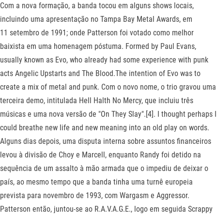
Com a nova formação, a banda tocou em alguns shows locais,
incluindo uma apresentação no Tampa Bay Metal Awards, em
11 setembro de 1991; onde Patterson foi votado como melhor
baixista em uma homenagem póstuma. Formed by Paul Evans,
usually known as Evo, who already had some experience with punk
acts Angelic Upstarts and The Blood.The intention of Evo was to
create a mix of metal and punk. Com o novo nome, o trio gravou uma
terceira demo, intitulada Hell Halth No Mercy, que incluiu três
músicas e uma nova versão de "On They Slay".[4]. I thought perhaps I
could breathe new life and new meaning into an old play on words.
Alguns dias depois, uma disputa interna sobre assuntos financeiros
levou à divisão de Choy e Marcell, enquanto Randy foi detido na
sequência de um assalto à mão armada que o impediu de deixar o
país, ao mesmo tempo que a banda tinha uma turnê europeia
prevista para novembro de 1993, com Wargasm e Aggressor.
Patterson então, juntou-se ao R.A.V.A.G.E., logo em seguida Scrappy