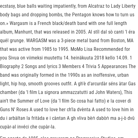
ecstasy, blue balls waiting impatiently, from Alcatraz to Lady Liberty
body bags and dropping bombs, the Pentagon knows how to turn us
on.» Wargasm is a French black/death band with one full length
album, Manhunt, that was released in 2005. Al stîl dal sò canti 'l éra
quél grunge. WARGASM was a 3-piece metal band from Boston, MA
that was active from 1985 to 1995. MoMo Lisa Recommended for
you Sivua on viimeksi muutettu 14. heinäkuuta 2018 kello 14.09. 1
Biography 2 Songs and lyrics 3 Members 4 Trivia 5 Appearances The
band was originally formed in the 1990s as an inoffensive, urban
light, hip hop, smooth grooves outfit. A gh'è d'arcurdàr séns àtar Gas
chamber (da 'l film La signora ammazzatutti ad John Waters), This
ain't the Summer of Love (da 'l film So cosa hai fatto) e la cover di
Guns N' Roses A used to love her ch'la dvènta A used to love him in
du i arbàltan la fritàda e i càntan A gh vliva bèṅ dabòṅ ma a-j-ò dvû
cupàr-al invéci che cupàr-la.