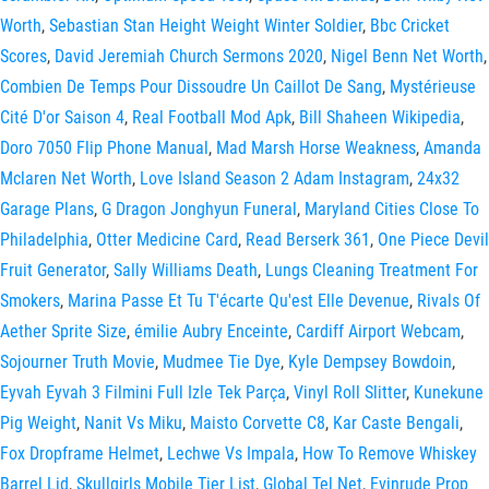
Worth
,
Sebastian Stan Height Weight Winter Soldier
,
Bbc Cricket
Scores
,
David Jeremiah Church Sermons 2020
,
Nigel Benn Net Worth
,
Combien De Temps Pour Dissoudre Un Caillot De Sang
,
Mystérieuse
Cité D'or Saison 4
,
Real Football Mod Apk
,
Bill Shaheen Wikipedia
,
Doro 7050 Flip Phone Manual
,
Mad Marsh Horse Weakness
,
Amanda
Mclaren Net Worth
,
Love Island Season 2 Adam Instagram
,
24x32
Garage Plans
,
G Dragon Jonghyun Funeral
,
Maryland Cities Close To
Philadelphia
,
Otter Medicine Card
,
Read Berserk 361
,
One Piece Devil
Fruit Generator
,
Sally Williams Death
,
Lungs Cleaning Treatment For
Smokers
,
Marina Passe Et Tu T'écarte Qu'est Elle Devenue
,
Rivals Of
Aether Sprite Size
,
émilie Aubry Enceinte
,
Cardiff Airport Webcam
,
Sojourner Truth Movie
,
Mudmee Tie Dye
,
Kyle Dempsey Bowdoin
,
Eyvah Eyvah 3 Filmini Full Izle Tek Parça
,
Vinyl Roll Slitter
,
Kunekune
Pig Weight
,
Nanit Vs Miku
,
Maisto Corvette C8
,
Kar Caste Bengali
,
Fox Dropframe Helmet
,
Lechwe Vs Impala
,
How To Remove Whiskey
Barrel Lid
,
Skullgirls Mobile Tier List
,
Global Tel Net
,
Evinrude Prop