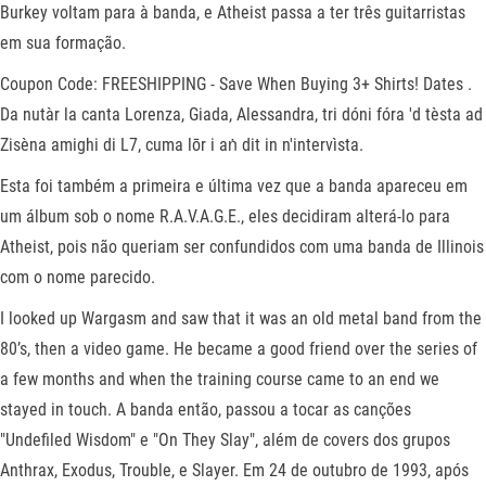
Burkey voltam para à banda, e Atheist passa a ter três guitarristas
em sua formação.
Coupon Code: FREESHIPPING - Save When Buying 3+ Shirts! Dates .
Da nutàr la canta Lorenza, Giada, Alessandra, tri dóni fóra 'd tèsta ad
Zisèna amighi di L7, cuma lōr i aṅ dit in n'intervìsta.
Esta foi também a primeira e última vez que a banda apareceu em
um álbum sob o nome R.A.V.A.G.E., eles decidiram alterá-lo para
Atheist, pois não queriam ser confundidos com uma banda de Illinois
com o nome parecido.
I looked up Wargasm and saw that it was an old metal band from the
80’s, then a video game. He became a good friend over the series of
a few months and when the training course came to an end we
stayed in touch. A banda então, passou a tocar as canções
"Undefiled Wisdom" e "On They Slay", além de covers dos grupos
Anthrax, Exodus, Trouble, e Slayer. Em 24 de outubro de 1993, após