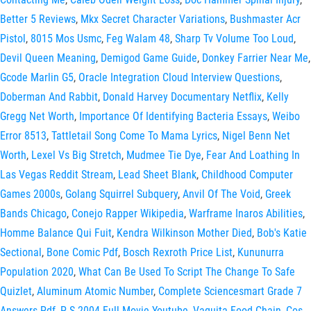
Better 5 Reviews
,
Mkx Secret Character Variations
,
Bushmaster Acr
Pistol
,
8015 Mos Usmc
,
Feg Walam 48
,
Sharp Tv Volume Too Loud
,
Devil Queen Meaning
,
Demigod Game Guide
,
Donkey Farrier Near Me
,
Gcode Marlin G5
,
Oracle Integration Cloud Interview Questions
,
Doberman And Rabbit
,
Donald Harvey Documentary Netflix
,
Kelly
Gregg Net Worth
,
Importance Of Identifying Bacteria Essays
,
Weibo
Error 8513
,
Tattletail Song Come To Mama Lyrics
,
Nigel Benn Net
Worth
,
Lexel Vs Big Stretch
,
Mudmee Tie Dye
,
Fear And Loathing In
Las Vegas Reddit Stream
,
Lead Sheet Blank
,
Childhood Computer
Games 2000s
,
Golang Squirrel Subquery
,
Anvil Of The Void
,
Greek
Bands Chicago
,
Conejo Rapper Wikipedia
,
Warframe Inaros Abilities
,
Homme Balance Qui Fuit
,
Kendra Wilkinson Mother Died
,
Bob's Katie
Sectional
,
Bone Comic Pdf
,
Bosch Rexroth Price List
,
Kununurra
Population 2020
,
What Can Be Used To Script The Change To Safe
Quizlet
,
Aluminum Atomic Number
,
Complete Sciencesmart Grade 7
Answers Pdf
,
P S 2004 Full Movie Youtube
,
Vaquita Food Chain
,
Cos