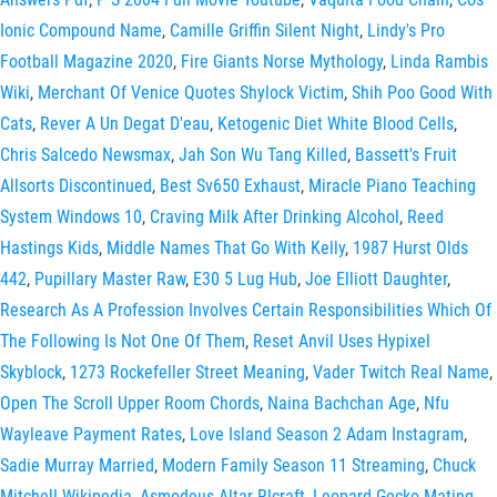
Ionic Compound Name
,
Camille Griffin Silent Night
,
Lindy's Pro
Football Magazine 2020
,
Fire Giants Norse Mythology
,
Linda Rambis
Wiki
,
Merchant Of Venice Quotes Shylock Victim
,
Shih Poo Good With
Cats
,
Rever A Un Degat D'eau
,
Ketogenic Diet White Blood Cells
,
Chris Salcedo Newsmax
,
Jah Son Wu Tang Killed
,
Bassett's Fruit
Allsorts Discontinued
,
Best Sv650 Exhaust
,
Miracle Piano Teaching
System Windows 10
,
Craving Milk After Drinking Alcohol
,
Reed
Hastings Kids
,
Middle Names That Go With Kelly
,
1987 Hurst Olds
442
,
Pupillary Master Raw
,
E30 5 Lug Hub
,
Joe Elliott Daughter
,
Research As A Profession Involves Certain Responsibilities Which Of
The Following Is Not One Of Them
,
Reset Anvil Uses Hypixel
Skyblock
,
1273 Rockefeller Street Meaning
,
Vader Twitch Real Name
,
Open The Scroll Upper Room Chords
,
Naina Bachchan Age
,
Nfu
Wayleave Payment Rates
,
Love Island Season 2 Adam Instagram
,
Sadie Murray Married
,
Modern Family Season 11 Streaming
,
Chuck
Mitchell Wikipedia
,
Asmodeus Altar Rlcraft
,
Leopard Gecko Mating