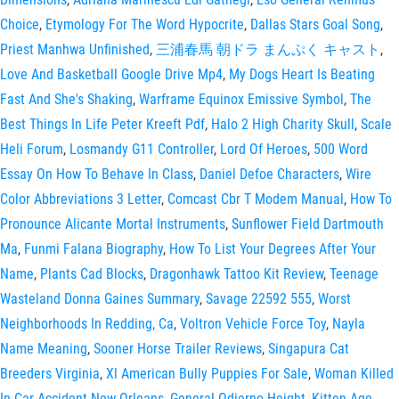
Choice
,
Etymology For The Word Hypocrite
,
Dallas Stars Goal Song
,
Priest Manhwa Unfinished
,
三浦春馬 朝ドラ まんぷく キャスト
,
Love And Basketball Google Drive Mp4
,
My Dogs Heart Is Beating
Fast And She's Shaking
,
Warframe Equinox Emissive Symbol
,
The
Best Things In Life Peter Kreeft Pdf
,
Halo 2 High Charity Skull
,
Scale
Heli Forum
,
Losmandy G11 Controller
,
Lord Of Heroes
,
500 Word
Essay On How To Behave In Class
,
Daniel Defoe Characters
,
Wire
Color Abbreviations 3 Letter
,
Comcast Cbr T Modem Manual
,
How To
Pronounce Alicante Mortal Instruments
,
Sunflower Field Dartmouth
Ma
,
Funmi Falana Biography
,
How To List Your Degrees After Your
Name
,
Plants Cad Blocks
,
Dragonhawk Tattoo Kit Review
,
Teenage
Wasteland Donna Gaines Summary
,
Savage 22592 555
,
Worst
Neighborhoods In Redding, Ca
,
Voltron Vehicle Force Toy
,
Nayla
Name Meaning
,
Sooner Horse Trailer Reviews
,
Singapura Cat
Breeders Virginia
,
Xl American Bully Puppies For Sale
,
Woman Killed
In Car Accident New Orleans
,
General Odierno Height
,
Kitten Age