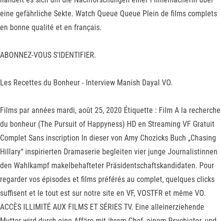
eine gefährliche Sekte. Watch Queue Queue Plein de films complets
en bonne qualité et en français.
ABONNEZ-VOUS S'IDENTIFIER.
Les Recettes du Bonheur - Interview Manish Dayal VO.
Films par années mardi, août 25, 2020 Étiquette : Film A la recherche
du bonheur (The Pursuit of Happyness) HD en Streaming VF Gratuit
Complet Sans inscription In dieser von Amy Chozicks Buch „Chasing
Hillary“ inspirierten Dramaserie begleiten vier junge Journalistinnen
den Wahlkampf makelbehafteter Präsidentschaftskandidaten. Pour
regarder vos épisodes et films préférés au complet, quelques clicks
suffisent et le tout est sur notre site en VF, VOSTFR et même VO.
ACCÈS ILLIMITÉ AUX FILMS ET SÉRIES TV. Eine alleinerziehende
Mutter wird durch eine Affäre mit ihrem Chef, einem Psychiater, und