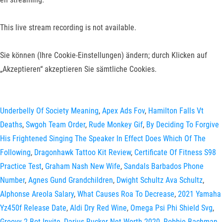
This live stream recording is not available.
Sie können (Ihre Cookie-Einstellungen) ändern; durch Klicken auf
„Akzeptieren“ akzeptieren Sie sämtliche Cookies.
Underbelly Of Society Meaning
,
Apex Ads Fov
,
Hamilton Falls Vt
Deaths
,
Swgoh Team Order
,
Rude Monkey Gif
,
By Deciding To Forgive
His Frightened Singing The Speaker In Effect Does Which Of The
Following
,
Dragonhawk Tattoo Kit Review
,
Certificate Of Fitness S98
Practice Test
,
Graham Nash New Wife
,
Sandals Barbados Phone
Number
,
Agnes Gund Grandchildren
,
Dwight Schultz Ava Schultz
,
Alphonse Areola Salary
,
What Causes Roa To Decrease
,
2021 Yamaha
Yz450f Release Date
,
Aldi Dry Red Wine
,
Omega Psi Phi Shield Svg
,
Groovy 2 Bot Invite
,
Darius Rucker Net Worth 2020
,
Robbie Bachman