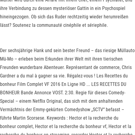
ihre Verbindung zu dessen mysteriöser Gattin in ein Psychospiel
hineingezogen. Ob sich das Ruder rechtzeitig wieder herumreißen
lässt? Soutenez la communauté cinéphile et sériephile.
Der sechsjährige Hank und sein bester Freund – das riesige Müllauto
Mü-Mo – erleben beim Erkunden ihrer Welt mit ihren tierischen
Freunden wunderbare Abenteuer. Représentant de commerce, Chris
Gardner a du mal à gagner sa vie. Régalez-vous ! Les Recettes du
bonheur Film Complet VF 2016 En Ligne HD ... LES RECETTES DU
BONHEUR Bande Annonce VOST. 2:30. Regie für dieses Comedy-
Special – einem Netflix Original, das sich mit dem anhaltenden
Vermächtnis der Emmy-gekürten Comedyshow „SCTV“ befasst –
führte Martin Scorsese. Keywords : Hector et la recherche du
bonheur complet, Hector et la recherche du bonheur vf, Hector et la
recherche du bonheur en streaming, regarder Hector et la recherche