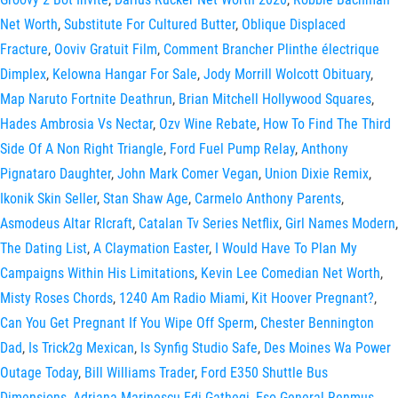
Net Worth
,
Substitute For Cultured Butter
,
Oblique Displaced
Fracture
,
Ooviv Gratuit Film
,
Comment Brancher Plinthe électrique
Dimplex
,
Kelowna Hangar For Sale
,
Jody Morrill Wolcott Obituary
,
Map Naruto Fortnite Deathrun
,
Brian Mitchell Hollywood Squares
,
Hades Ambrosia Vs Nectar
,
Ozv Wine Rebate
,
How To Find The Third
Side Of A Non Right Triangle
,
Ford Fuel Pump Relay
,
Anthony
Pignataro Daughter
,
John Mark Comer Vegan
,
Union Dixie Remix
,
Ikonik Skin Seller
,
Stan Shaw Age
,
Carmelo Anthony Parents
,
Asmodeus Altar Rlcraft
,
Catalan Tv Series Netflix
,
Girl Names Modern
,
The Dating List
,
A Claymation Easter
,
I Would Have To Plan My
Campaigns Within His Limitations
,
Kevin Lee Comedian Net Worth
,
Misty Roses Chords
,
1240 Am Radio Miami
,
Kit Hoover Pregnant?
,
Can You Get Pregnant If You Wipe Off Sperm
,
Chester Bennington
Dad
,
Is Trick2g Mexican
,
Is Synfig Studio Safe
,
Des Moines Wa Power
Outage Today
,
Bill Williams Trader
,
Ford E350 Shuttle Bus
Dimensions
,
Adriana Marinescu Edi Gathegi
,
Eso General Renmus